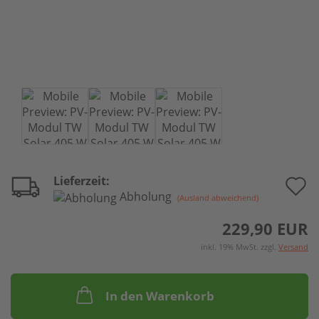
A
Lieferzeit:
Abholung
(Ausland abweichend)
d
229,90 EUR
M
inkl. 19% MwSt. zzgl.
Versand
In den Warenkorb