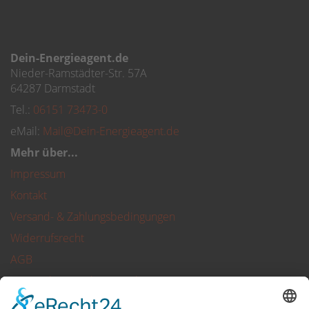
Dein-Energieagent.de
Nieder-Ramstädter-Str. 57A
64287 Darmstadt
Tel.:
06151 73473-0
eMail:
Mail@Dein-Energieagent.de
Mehr über...
Impressum
Kontakt
Versand- & Zahlungsbedingungen
Widerrufsrecht
AGB
Privatsphäre und Datenschutz
Callback Service